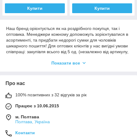
Купити
Купити
Наш бренд орієнтується як на роздрібного покупця, так і
оптовика. Менеджери кожному допоможуть зорієнтуватися в
асортименті, та придбати недорогі сумки для чоловіків
шикарного пошиття! Для оптових клієнтів у нас вигідні умови
співпраці: закупівля всього від 5 од. (незалежно від артикулу,
матеріалу тощо) + знижений цінник від прайса роздробу. З
Показати все
дропшипперами ми також працюємо!
Які чоловічі шкіряні сумки від виробника
Про нас
купити можна в інтернет-маркеті Bag Tur?
100% позитивних з 32 відгуків за рік
Співпрацювати з безпосереднім виробником прибутково і
Працює з 10.06.2015
комфортно, адже тоді є упевненість в якості і справедливій
ціні! У нашому асортименті представлені різні моделі, які
м. Полтава
неодмінно сподобаються кожному покупцеві. Які купити
Полтава, Україна
сумки для чоловіків ми пропонуємо:
Контакти
➤
Почтальонки і