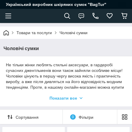
Український виробник шкіряних сумок "BagTur"
Товари та послуги
Чоловічі сумки
Чоловічі сумки
Не тільки жінки люблять стильні аксесуари, в гардеробі
сучасних джентльменів вони також зайняли особливе місце!
Чоловіки цінують в першу чергу висока якість і практичність
виробу, а вже після дивляться на його відповідність модним
тенденціям. Проте, в нашому онлайн-магазині можна купити
чоловічу сумку від виробника, яка поєднує в собі всі ці
Показати все
вимоги!
"Багтур" рекомендує закупити для свого магазину якомога
більше цікавих моделей — це неодмінно розширить
Сортування
0
Фільтри
клієнтську аудиторію та збільшить обороти продажів.
Виробник BagTur допоможе Вам правильно сформувати
торгова пропозиція Вашого магазину, зацікавити