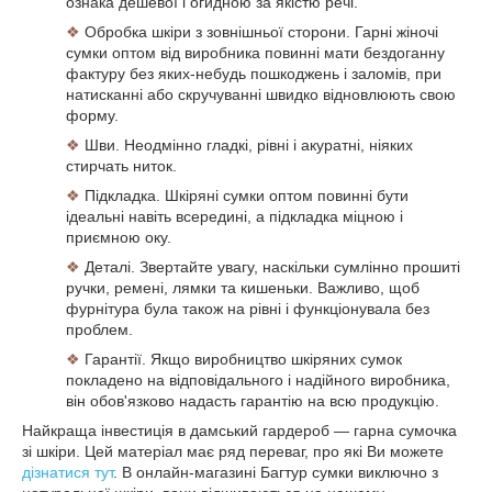
ознака дешевої і огидною за якістю речі.
❖
Обробка шкіри з зовнішньої сторони. Гарні жіночі
сумки оптом від виробника повинні мати бездоганну
фактуру без яких-небудь пошкоджень і заломів, при
натисканні або скручуванні швидко відновлюють свою
форму.
❖
Шви. Неодмінно гладкі, рівні і акуратні, ніяких
стирчать ниток.
❖
Підкладка. Шкіряні сумки оптом повинні бути
ідеальні навіть всередині, а підкладка міцною і
приємною оку.
❖
Деталі. Звертайте увагу, наскільки сумлінно прошиті
ручки, ремені, лямки та кишеньки. Важливо, щоб
фурнітура була також на рівні і функціонувала без
проблем.
❖
Гарантії. Якщо виробництво шкіряних сумок
покладено на відповідального і надійного виробника,
він обов'язково надасть гарантію на всю продукцію.
Найкраща інвестиція в дамський гардероб — гарна сумочка
зі шкіри. Цей матеріал має ряд переваг, про які Ви можете
дізнатися тут
. В онлайн-магазині Багтур сумки виключно з