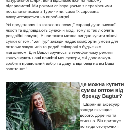
натуральної шкіри, вони відшиваються на нашому
підприємстві. Ми роками співпрацюємо з перевіреними
постачальниками з Туреччини, саме їх сировина
використовується на виробництві.
Усі представлені в каталогах позиції справді дуже високої
якості та відповідають сучасній моді, тому їх так люблять
роздрібні покупці. У нас також можна вигідно купити жіночі
сумки оптом, “Баг Тур” завжди надає комфортні умови для
оптових закупників та радий співпраці з будь-яким
магазином! Для Вашої зручності в телефонному режимі
консультують наші привітні менеджери, які допоможуть
зробити правильний вибір та дадуть відповіді на всі Ваші
запитання!
Д
е можна купити
сумки оптом від
бренду Bagtur?
Шкіряний аксесуар
завжди виглядає
дорого, доречно та
стильно. Він притягує
погляди оточуючих і