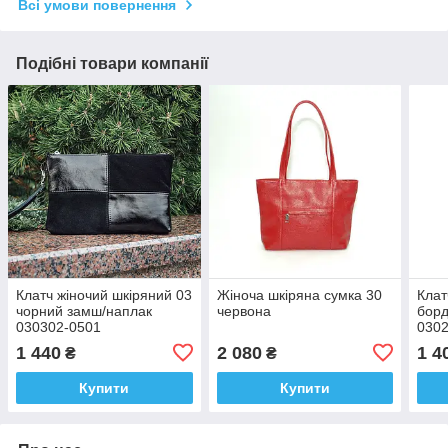
Всі умови повернення
Подібні товари компанії
Клатч жіночий шкіряний 03
Жіноча шкіряна сумка 30
Клат
чорний замш/наплак
червона
борд
030302-0501
030
1 440
2 080
1 4
₴
₴
Купити
Купити