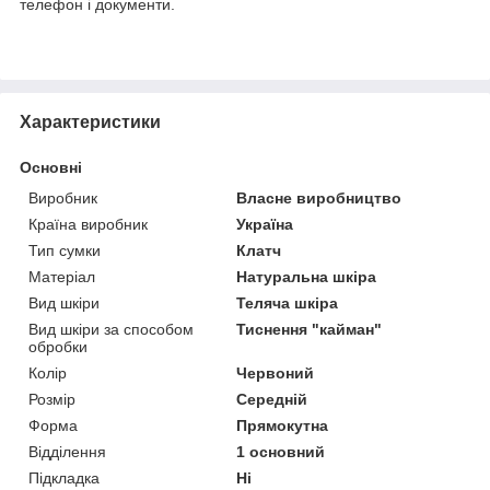
телефон і документи.
Характеристики
Основні
Виробник
Власне виробництво
Країна виробник
Україна
Тип сумки
Клатч
Матеріал
Натуральна шкіра
Вид шкіри
Теляча шкіра
Вид шкіри за способом
Тиснення "кайман"
обробки
Колір
Червоний
Розмір
Середній
Форма
Прямокутна
Відділення
1 основний
Підкладка
Ні