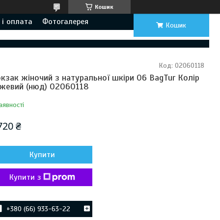
Кошик
 і оплата
Фотогалерея
Кошик
Код:
02060118
кзак жіночий з натуральної шкіри 06 BagTur Колір
жевий (нюд) 02060118
аявності
720 ₴
Купити
Купити з
+380 (66) 933-63-22