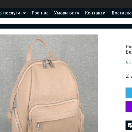
а послуги
Про нас
Умови опту
Контакти
Доставка
Рю
Бе
В н
2 