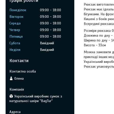
Графік роботи
Рюкзак виготовлен
Рюкзак має ідеаль
Понеділок
09:00
18:00
бігунками. На фрон
Вівторок
09:00
18:00
Кишені з боків рюк
Середа
09:00
18:00
Всередині рюкзака,
Четвер
09:00
18:00
Розміри рюкзака 0
Довжина по дну -
Пʼятниця
09:00
18:00
Ширина по дну - 1
Субота
Вихідний
Висота - 33см
Неділя
Вихідний
Можна замовити да
прикладі інших мод
Контакти
Український виробн
Рюкзак упаковуєтьс
Олена
Український виробник сумок з
натуральної шкіри "BagTur"