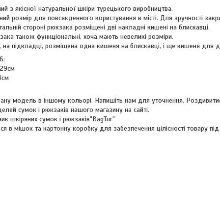
ий з якісної натуральної шкіри турецького виробництва.
ний розмір для повсякденного користування в місті. Для зручності зак
тальній стороні рюкзака розміщені дві накладні кишені на блискавці.
зака також функціональні, хоча мають невеликі розміри.
 на підкладці, розміщена одна кишеня на блискавці, і ще кишеня для др
6:
 29см
4см
ну модель в іншому кольорі. Напишіть нам для уточнення. Роздивити
елей сумок і рюкзаків нашого магазину на сайті.
ик шкіряних сумок і рюкзаків"BagTur"
я в мішок та картонну коробку для забезпечення цілісності товару під