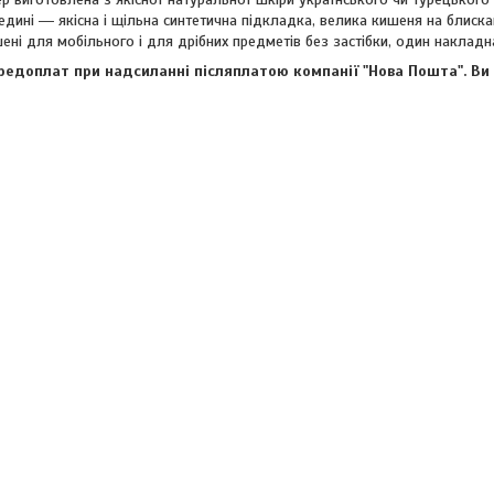
едині ― якісна і щільна синтетична підкладка, велика кишеня на блиска
шені для мобільного і для дрібних предметів без застібки, один накладн
редоплат при надсиланні післяплатою компанії "Нова Пошта". Ви 