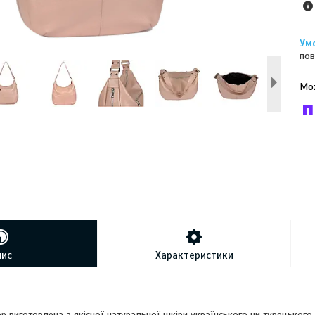
пов
У к
буд
пис
Характеристики
р виготовлена з якісної натуральної шкіри українського чи турецького