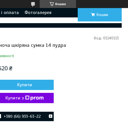
Кошик
 і оплата
Фотогалерея
Кошик
Код:
01140113
ноча шкіряна сумка 14 пудра
аявності
520 ₴
Купити
Купити з
+380 (66) 933-63-22