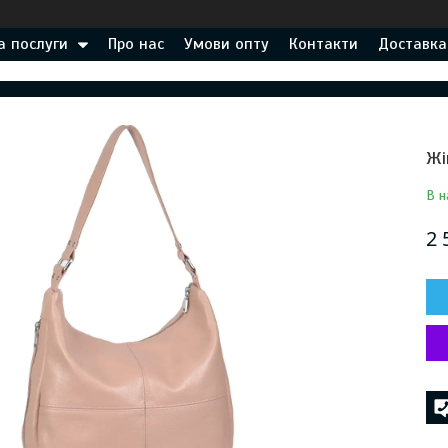
а послуги
Про нас
Умови опту
Контакти
Доставка
Жі
В н
2 