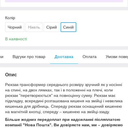
Колір
Чорний
Нікель
Сірий
Синій
В наявності
ки
Відгуки про товар
Доставка
Оплата
Умови пове
Опис
Рюкзак-трансформер середнього розміру зручний як у носінні
на спині, на двох лямках, так і в положенні на плечі, коли
рюкзак "перетворюється" на повноцінну сумку. Рюкзак має
підкладку, всередині розташована кишеня на змійці і невелика
кишенька для дрібниць. Спереду рюкзак оснащений кишенею
на магнітній кнопці, спереду – кишенею на змійці-ззаду.
Більше жодних передоплат при надсиланні післяплатою
компанії "Нова Пошта". Ви довіряєте нам, ми – довіряємо