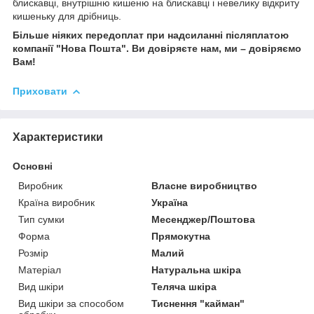
блискавці, внутрішню кишеню на блискавці і невелику відкриту
кишеньку для дрібниць.
Більше ніяких передоплат при надсиланні післяплатою
компанії "Нова Пошта". Ви довіряєте нам, ми – довіряємо
Вам!
Приховати
Характеристики
Основні
Виробник
Власне виробництво
Країна виробник
Україна
Тип сумки
Месенджер/Поштова
Форма
Прямокутна
Розмір
Малий
Матеріал
Натуральна шкіра
Вид шкіри
Теляча шкіра
Вид шкіри за способом
Тиснення "кайман"