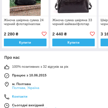
Жіноча шкіряна сумка 24
Жіноча сумка шкіряна 33
Шкір
чорний флотар/наплак
чорний кайман/флотар
чорн
2 280
2 440
3 1
₴
₴
Купити
Купити
Про нас
100% позитивних з 32 відгуків за рік
Працює з 10.06.2015
м. Полтава
Полтава, Україна
Контакти
Сьогодні вихідний