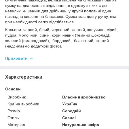
сумку на два основні відділення, в одному з яких є дві
невеликі кишеньки для дрібниць, у другій половині одна
накладна кишеня на блискавці. Сумка має довгу ручку, яка
при необхідності легко відстібається.
Кольори: чорний, білий, червоний, жовтий, капучино, сірий,
пудра, молочний, синій, коричневий (темний шоколад),
зелений (смарагдовий), бордовий, блакитний, жовтий
(надсилаємо додаткові фото).
Приховати
Характеристики
Основні
Виробник
Власне виробництво
Країна виробник
Україна
Розмір
Середній
Стиль
Casual
Матеріал
Натуральна шкіра