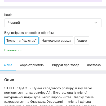
Колір
Чорний
Вид шкіри за способом обробки
Тиснення "флотар"
Натуральна замша
Гладка
В наявності
Опис
Характеристики
Відгуки про товар
Доставка
Опис
!ТОП ПРОДАЖІВ! Сумка середнього розміру, в яку легко
поміститься папка розміру А4.. Виготовлена ​​із якісної
натуральної шкіри турецького виробництва. Зверху сумка
закривається на блискавку. Усередині ― якісна і щільна
синтетична підкладка, велика кишеня на блискавці поділяє