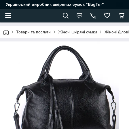
Український виробник шкіряних сумок "BagTur"
Товари та послуги
Жіночі шкіряні сумки
Жіночі Ділов