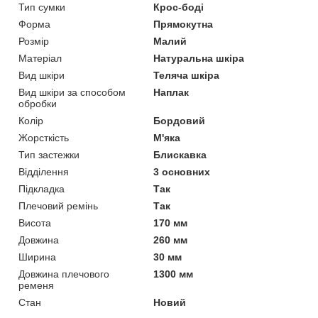
Тип сумки
Крос-боді
Форма
Прямокутна
Розмір
Малий
Матеріал
Натуральна шкіра
Вид шкіри
Теляча шкіра
Вид шкіри за способом
Наплак
обробки
Колір
Бордовий
Жорсткість
М'яка
Тип застежки
Блискавка
Відділення
3 основних
Підкладка
Так
Плечовий ремінь
Так
Висота
170 мм
Довжина
260 мм
Ширина
30 мм
Довжина плечового
1300 мм
ременя
Стан
Новий