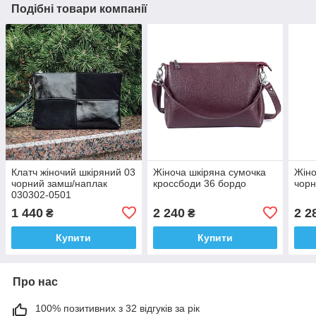
Подібні товари компанії
Клатч жіночий шкіряний 03
Жіноча шкіряна сумочка
Жіно
чорний замш/наплак
кроссбоди 36 бордо
чорн
030302-0501
1 440
2 240
2 2
₴
₴
Купити
Купити
Про нас
100% позитивних з 32 відгуків за рік