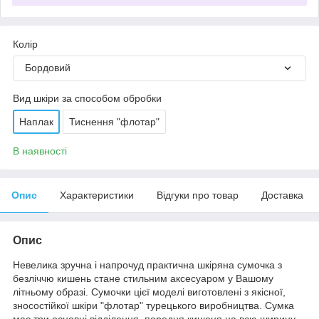
Колір
Бордовий
Вид шкіри за способом обробки
Наплак
Тиснення "флотар"
В наявності
Опис
Характеристики
Відгуки про товар
Доставка
Опис
Невелика зручна і напрочуд практична шкіряна сумочка з
безліччю кишень стане стильним аксесуаром у Вашому
літньому образі. Сумочки цієї моделі виготовлені з якісної,
зносостійкої шкіри "флотар" турецького виробництва. Сумка
має три основні відділення, передня кишеня на всю ширину